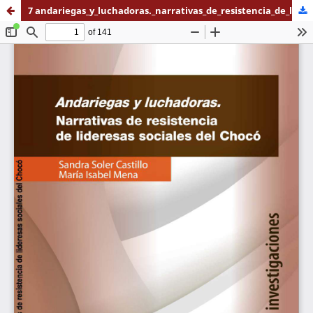
7 andariegas_y_luchadoras._narrativas_de_resistencia_de_lideresas_sociales_del_choco (1).pdf